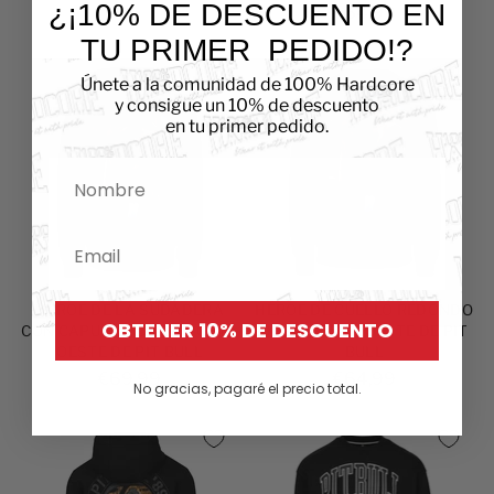
¿¡10% DE DESCUENTO EN
€64,99
TU PRIMER
PEDIDO!?
Únete a la comunidad de 100% Hardcore
y consigue un 10% de descuento
en tu primer pedido.
Nombre
Email
HÉROE DE LA SUDADERA
HÉROE DE CUELLO REDONDO
OBTENER 10% DE DESCUENTO
CON CAPUCHA DE LA COSTA
DE LA COSTA OESTE DE PIT
OESTE DE PIT BULL
BULL
€69,99
€64,99
No gracias, pagaré el precio total.