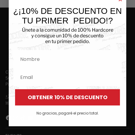
¿¡10% DE DESCUENTO EN
TU PRIMER
PEDIDO!?
Únete a la comunidad de 100% Hardcore
y consigue un 10% de descuento
en tu primer pedido.
Nombre
Collse Heide 28
Email
5674VN Nuenen
Países Bajos
OBTENER 10% DE DESCUENTO
+31 40 30 32 147
(Idioma hablado Inglés)
webshop@100procenthardcore.com
No gracias, pagaré el precio total.