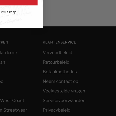
e volle mep
RKEN
KLANTENSERVICE
ardcore
Verzendbeleid
ian
Retourbeleid
Betaalmethodes
po
Neem contact op
Veelgestelde vragen
l West Coast
Servicevoorwaarden
an Streetwear
Privacybeleid