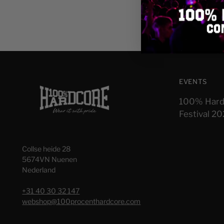
EVENTS
100% Hard
Festival 2
Collse heide 28
5674VN Nuenen
Nederland
+31 40 30 32 147
webshop@100procenthardcore.com