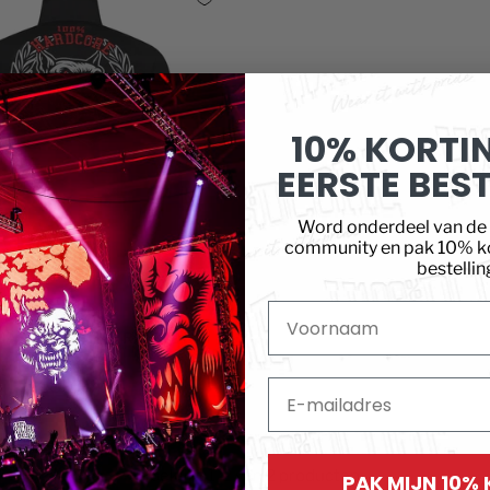
10% KORTIN
EERSTE BEST
Word onderdeel van d
community en pak 10% kor
bestellin
Voornaam
HARDCORE HARRINGTON
UNLEASHED
€89,99
E-mailadres
Je bekijkt 1-2 van 2 producten
PAK MIJN 10%