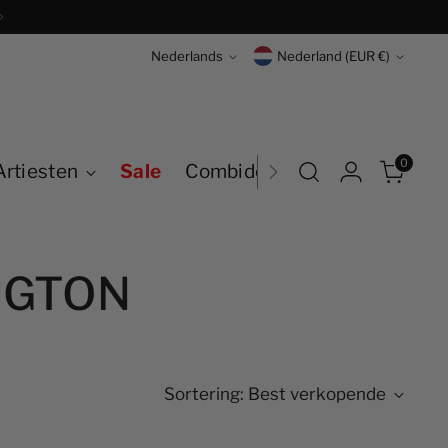
Gratis verzending + 
Taal
Munteenheid
Nederlands
Nederland (EUR €)
0
Artiesten
Sale
Combideals
NGTON
Sortering: Best verkopende