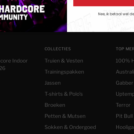
Nee, ik betaal wel d
COLLECTIES
TOP ME
core Indoor
Truien & Vesten
100% H
026
Trainingspakken
Austral
Jassen
Gabber
T-shirts & Polo's
Uptem
Broeken
Terror
Petten & Mutsen
Pit Bul
Sokken & Ondergoed
Hoolig