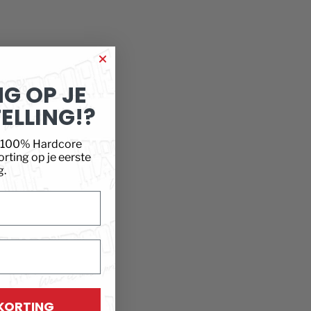
G OP JE
ELLING!?
e 100% Hardcore
ting op je eerste
g.
 KORTING